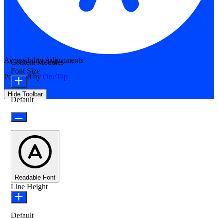
Accessibility Adjustments
Content Modules
Font Size
Powered by
OneTap
Hide Toolbar
Default
Readable Font
Line Height
Default