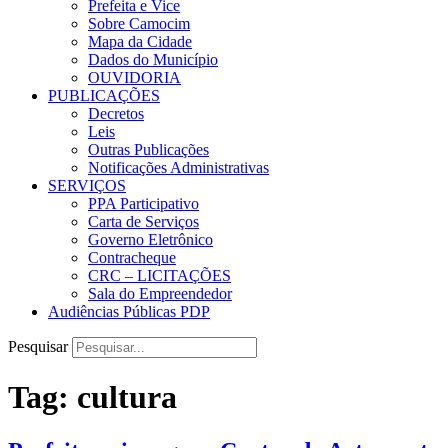
Prefeita e Vice
Sobre Camocim
Mapa da Cidade
Dados do Município
OUVIDORIA
PUBLICAÇÕES
Decretos
Leis
Outras Publicações
Notificações Administrativas
SERVIÇOS
PPA Participativo
Carta de Serviços
Governo Eletrônico
Contracheque
CRC – LICITAÇÕES
Sala do Empreendedor
Audiências Públicas PDP
Pesquisar
Tag:
cultura