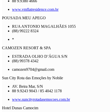
88 9.9380 4666
www.vmflatresidence.com.br
POUSADA MEU APEGO
RUA ANTONIO MAGALHÃES 1055
(88) 99222 8324
*
CAMOZEN RESORT & SPA
ESTRADA OLHO D’ÁGUA S/N
(88) 99378 4342
camozen9704@gmail.com
Sun City Rota das Emoções by Nobile
AV. Beira Mar, S/N
88 9.9243 9043 / 85 4042 1178
www.suncityrotadasemocoes.com.br
Hotel Dunas Camocim