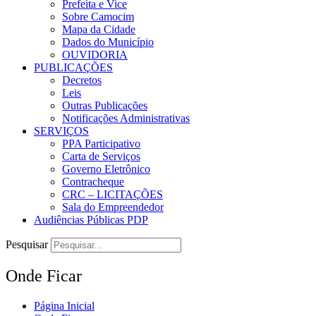
Prefeita e Vice
Sobre Camocim
Mapa da Cidade
Dados do Município
OUVIDORIA
PUBLICAÇÕES
Decretos
Leis
Outras Publicações
Notificações Administrativas
SERVIÇOS
PPA Participativo
Carta de Serviços
Governo Eletrônico
Contracheque
CRC – LICITAÇÕES
Sala do Empreendedor
Audiências Públicas PDP
Pesquisar
Onde Ficar
Página Inicial