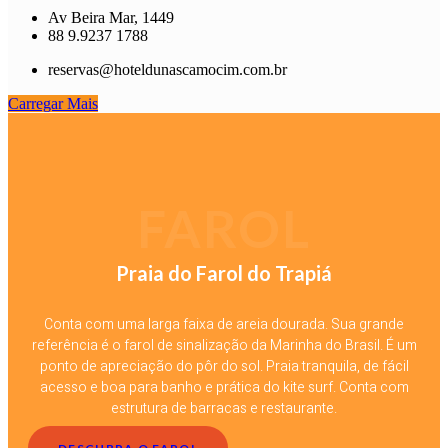
Av Beira Mar, 1449
88 9.9237 1788
reservas@hoteldunascamocim.com.br
Carregar Mais
FAROL
Praia do Farol do Trapiá
Conta com uma larga faixa de areia dourada. Sua grande
referência é o farol de sinalização da Marinha do Brasil. É um
ponto de apreciação do pôr do sol. Praia tranquila, de fácil
acesso e boa para banho e prática do kite surf. Conta com
estrutura de barracas e restaurante.