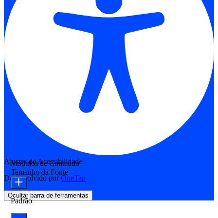
Ajustes de Acessibilidade
Módulos de Conteúdo
Tamanho da Fonte
Desenvolvido por
OneTap
Ocultar barra de ferramentas
Padrão