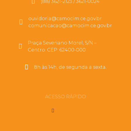
(88) 3621-2123 / 3621-0024
ouvidoria@camocim.ce.gov.br
comunicacao@camocim.ce.gov.br
Praça Severiano Morel, S/N –
Centro. CEP: 62400-000
8h às 14h, de segunda a sexta.
ACESSO RÁPIDO