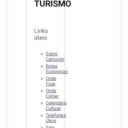
TURISMO
Links
úteis
Sobre
Camocim
Rotas
Ecólogicas
Onde
Ficar
Onde
Comer
Calendário
Cultural
Telefones
Úteis
Sala