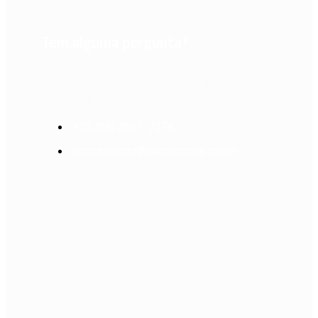
Tem alguma pergunta?
Temos uma equipe especializada para tirar suas
dúvidas, entre em contato da forma que achar mais
fácil, e-mail, telefone ou pelo canal de ouvidoria.
+55 (88) 3621-7074
comunicacao@camocim.ce.gov.br