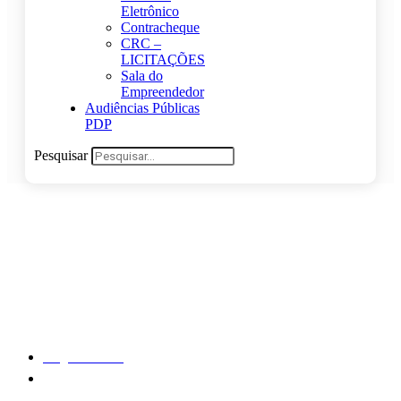
Eletrônico
Contracheque
CRC –
LICITAÇÕES
Sala do
Empreendedor
Audiências Públicas
PDP
Pesquisar
PREFEITA MONICA AGUIAR
VISITA OBRA DA ARENINHA EM
CAMOCIM
Página Inicial
Notícias