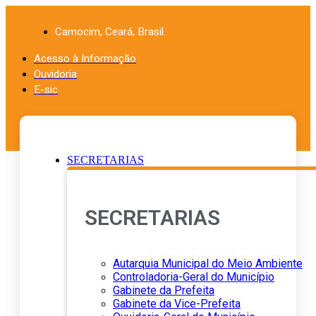
Ir
para
Camocim, Ceará, Brasil.
o
conteúdo
Acesso à Informação
Ouvidoria
E-sic
SECRETARIAS
SECRETARIAS
Autarquia Municipal do Meio Ambiente
Controladoria-Geral do Município
Gabinete da Prefeita
Gabinete da Vice-Prefeita