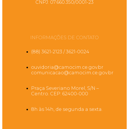
CNPJ: 07.660.350/0001-23
INFORMAÇÕES DE CONTATO
(88) 3621-2123 / 3621-0024
ouvidoria@camocim.ce.gov.br
comunicacao@camocim.ce.gov.br
Praça Severiano Morel, S/N –
Centro. CEP: 62400-000
8h às 14h, de segunda a sexta.