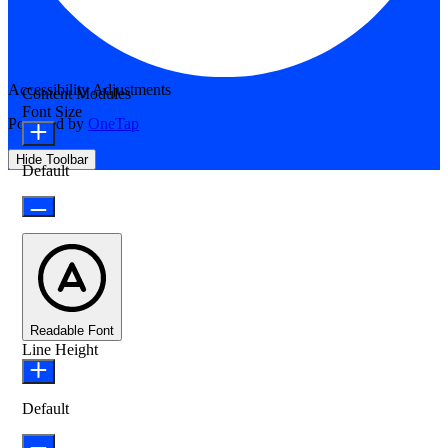
Accessibility Adjustments
Content Modules
Font Size
Powered by
OneTap
Hide Toolbar
Default
Readable Font
Line Height
Default