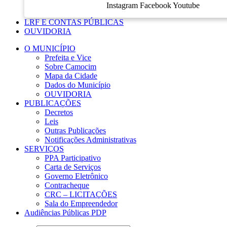
Instagram
Facebook
Youtube
LRF E CONTAS PÚBLICAS
OUVIDORIA
O MUNICÍPIO
Prefeita e Vice
Sobre Camocim
Mapa da Cidade
Dados do Município
OUVIDORIA
PUBLICAÇÕES
Decretos
Leis
Outras Publicações
Notificações Administrativas
SERVIÇOS
PPA Participativo
Carta de Serviços
Governo Eletrônico
Contracheque
CRC – LICITAÇÕES
Sala do Empreendedor
Audiências Públicas PDP