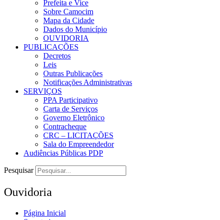
Prefeita e Vice
Sobre Camocim
Mapa da Cidade
Dados do Município
OUVIDORIA
PUBLICAÇÕES
Decretos
Leis
Outras Publicações
Notificações Administrativas
SERVIÇOS
PPA Participativo
Carta de Serviços
Governo Eletrônico
Contracheque
CRC – LICITAÇÕES
Sala do Empreendedor
Audiências Públicas PDP
Pesquisar
Ouvidoria
Página Inicial