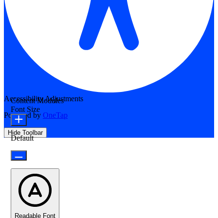
Accessibility Adjustments
Content Modules
Font Size
Powered by
OneTap
Hide Toolbar
Default
Readable Font