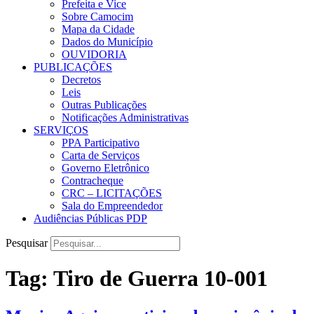
Prefeita e Vice
Sobre Camocim
Mapa da Cidade
Dados do Município
OUVIDORIA
PUBLICAÇÕES
Decretos
Leis
Outras Publicações
Notificações Administrativas
SERVIÇOS
PPA Participativo
Carta de Serviços
Governo Eletrônico
Contracheque
CRC – LICITAÇÕES
Sala do Empreendedor
Audiências Públicas PDP
Pesquisar
Tag:
Tiro de Guerra 10-001