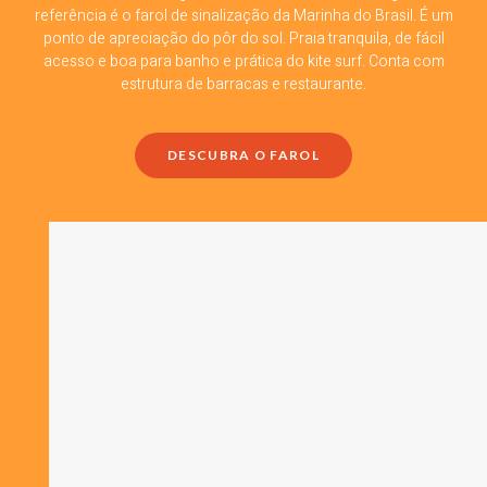
referência é o farol de sinalização da Marinha do Brasil. É um
ponto de apreciação do pôr do sol. Praia tranquila, de fácil
acesso e boa para banho e prática do kite surf. Conta com
estrutura de barracas e restaurante.
DESCUBRA O FAROL