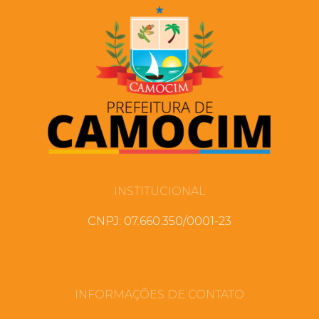
INSTITUCIONAL
CNPJ: 07.660.350/0001-23
INFORMAÇÕES DE CONTATO