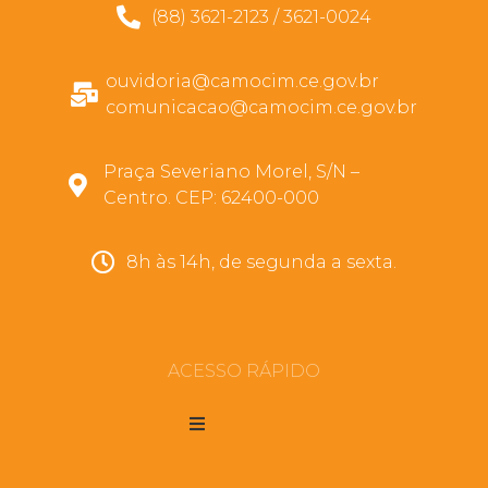
(88) 3621-2123 / 3621-0024
ouvidoria@camocim.ce.gov.br
comunicacao@camocim.ce.gov.br
Praça Severiano Morel, S/N –
Centro. CEP: 62400-000
8h às 14h, de segunda a sexta.
ACESSO RÁPIDO