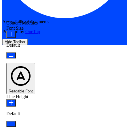
Accessibility Adjustments
Content Modules
Font Size
Powered by
OneTap
Hide Toolbar
Default
Readable Font
Line Height
Default