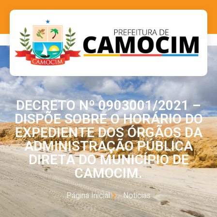
DECRETO Nº 0903001/2021 –
DISPÕE SOBRE O HORÁRIO DO
EXPEDIENTE DOS ÓRGÃOS DA
ADMINISTRAÇÃO PÚBLICA
DIRETA DO MUNICÍPIO DE
CAMOCIM.
Página Inicial
Notícias