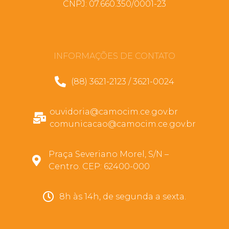
CNPJ: 07.660.350/0001-23
INFORMAÇÕES DE CONTATO
(88) 3621-2123 / 3621-0024
ouvidoria@camocim.ce.gov.br
comunicacao@camocim.ce.gov.br
Praça Severiano Morel, S/N –
Centro. CEP: 62400-000
8h às 14h, de segunda a sexta.