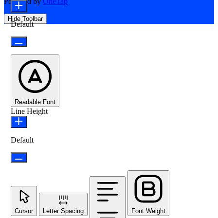
Powered by
OneTap
Hide Toolbar
Default
Readable Font
Line Height
Default
Cursor
Letter Spacing
Font Weight