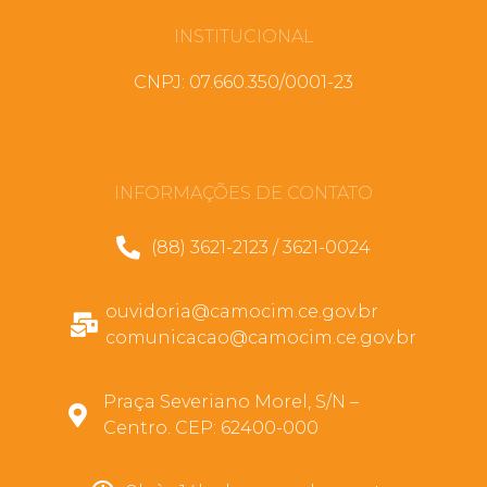
INSTITUCIONAL
CNPJ: 07.660.350/0001-23
INFORMAÇÕES DE CONTATO
(88) 3621-2123 / 3621-0024
ouvidoria@camocim.ce.gov.br
comunicacao@camocim.ce.gov.br
Praça Severiano Morel, S/N –
Centro. CEP: 62400-000