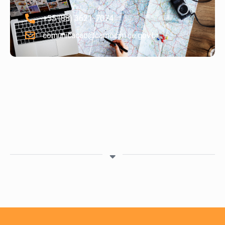
+55 (88) 3621-7074
comunicacao@camocim.ce.gov.br