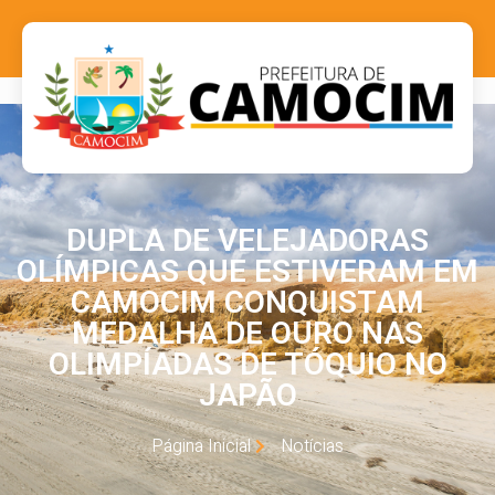
DUPLA DE VELEJADORAS
OLÍMPICAS QUE ESTIVERAM EM
CAMOCIM CONQUISTAM
MEDALHA DE OURO NAS
OLIMPÍADAS DE TÓQUIO NO
JAPÃO
Página Inicial
Notícias