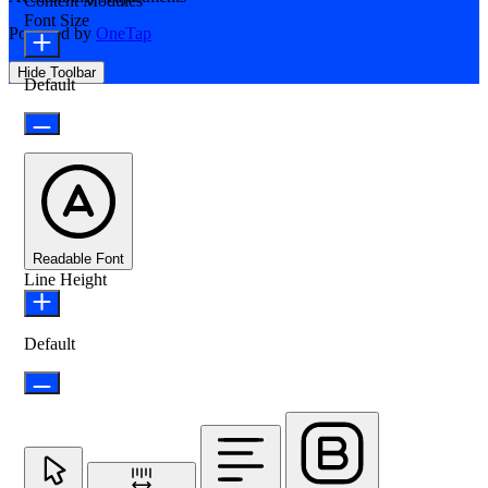
Content Modules
Font Size
Powered by
OneTap
Hide Toolbar
Default
Readable Font
Line Height
Default