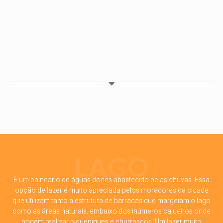
LAGO
É um balneário de águas doces abastecido pelas chuvas. Essa
opção de lazer é muito apreciada pelos moradores da cidade
que utilizam tanto a estrutura de barracas que margeiam o lago
como as áreas naturais, embaixo dos inúmeros cajueiros onde
podem realizar piqueniques e churrascos. Um lazer muito