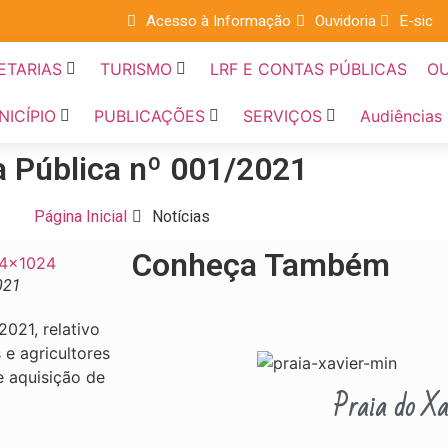
Acesso à Informação
Ouvidoria
E-sic
ETARIAS
TURISMO
LRF E CONTAS PÚBLICAS
OU
NICÍPIO
PUBLICAÇÕES
SERVIÇOS
Audiências
a Pública nº 001/2021
Página Inicial
Notícias
Conheça Também
021
2021, relativo
 e agricultores
e aquisição de
Praia do Xa