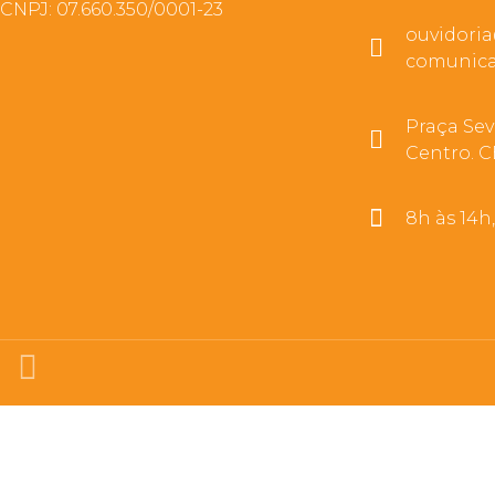
CNPJ: 07.660.350/0001-23
ouvidori
comunica
Praça Sev
Centro. C
8h às 14h