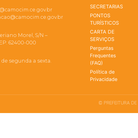
SECRETARIAS
a@camocim.ce.gov.br
PONTOS
cao@camocim.ce.gov.br
TURÍSTICOS
CARTA DE
eriano Morel, S/N –
SERVIÇOS
EP: 62400-000
Perguntas
Frequentes
, de segunda a sexta.
(FAQ)
Política de
Privacidade
© PREFEITURA DE