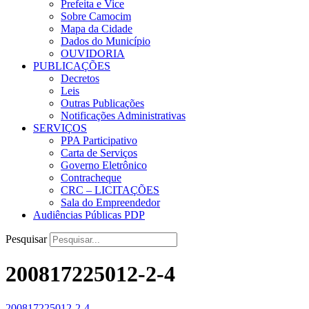
Prefeita e Vice
Sobre Camocim
Mapa da Cidade
Dados do Município
OUVIDORIA
PUBLICAÇÕES
Decretos
Leis
Outras Publicações
Notificações Administrativas
SERVIÇOS
PPA Participativo
Carta de Serviços
Governo Eletrônico
Contracheque
CRC – LICITAÇÕES
Sala do Empreendedor
Audiências Públicas PDP
Pesquisar
200817225012-2-4
200817225012-2-4