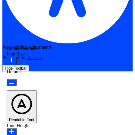
Accessibility Adjustments
Content Modules
Font Size
Powered by
OneTap
Hide Toolbar
Default
Readable Font
Line Height