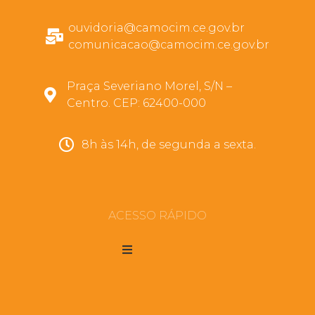
ouvidoria@camocim.ce.gov.br
comunicacao@camocim.ce.gov.br
Praça Severiano Morel, S/N –
Centro. CEP: 62400-000
8h às 14h, de segunda a sexta.
ACESSO RÁPIDO