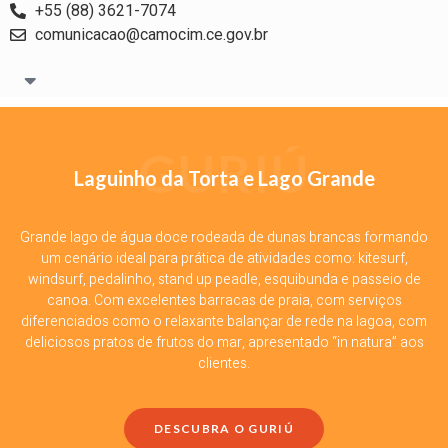
+55 (88) 3621-7074
comunicacao@camocim.ce.gov.br
GURIÚ
Laguinho da Torta e Lago Grande
Grande lago de água doce rodeada de dunas brancas formando
um cenário ideal para prática de atividades como: kitesurf,
windsurf, pedalinho, stand up peadle, esquibunda e passeio de
canoa. Com excelentes barracas de praia, com serviços
diferenciados como o relaxante balançar de rede na lagoa, com
deliciosos pratos de frutos do mar, apresentado “in natura” aos
clientes.
DESCUBRA O GURIÚ