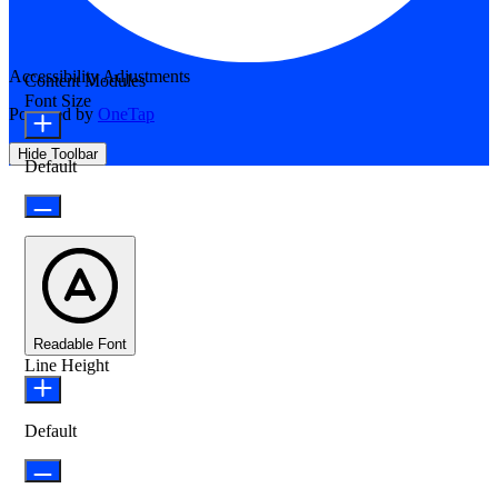
Accessibility Adjustments
Content Modules
Font Size
Powered by
OneTap
Hide Toolbar
Default
Readable Font
Line Height
Default