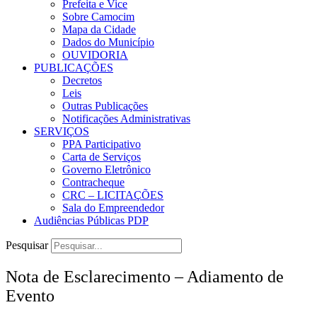
Prefeita e Vice
Sobre Camocim
Mapa da Cidade
Dados do Município
OUVIDORIA
PUBLICAÇÕES
Decretos
Leis
Outras Publicações
Notificações Administrativas
SERVIÇOS
PPA Participativo
Carta de Serviços
Governo Eletrônico
Contracheque
CRC – LICITAÇÕES
Sala do Empreendedor
Audiências Públicas PDP
Pesquisar
Nota de Esclarecimento – Adiamento de
Evento