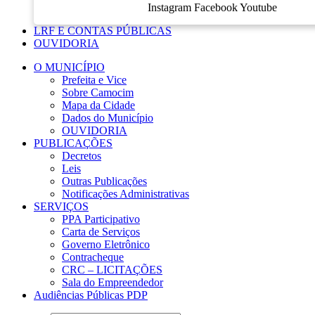
Instagram
Facebook
Youtube
LRF E CONTAS PÚBLICAS
OUVIDORIA
O MUNICÍPIO
Prefeita e Vice
Sobre Camocim
Mapa da Cidade
Dados do Município
OUVIDORIA
PUBLICAÇÕES
Decretos
Leis
Outras Publicações
Notificações Administrativas
SERVIÇOS
PPA Participativo
Carta de Serviços
Governo Eletrônico
Contracheque
CRC – LICITAÇÕES
Sala do Empreendedor
Audiências Públicas PDP