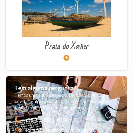
Praia do Xavier
Tem alguma pergunta?
Temos uma equipe especializada para tirar suas
dúvidas, entre em contato da forma que achar mais
fácil, e-mail, telefone ou pelo canal de ouvidoria.
+55 (88) 3621-7074
comunicacao@camocim.ce.gov.br