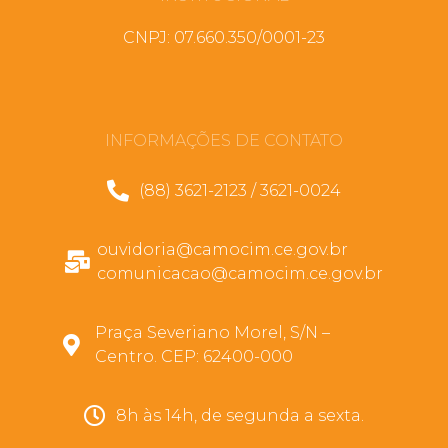
CNPJ: 07.660.350/0001-23
INFORMAÇÕES DE CONTATO
(88) 3621-2123 / 3621-0024
ouvidoria@camocim.ce.gov.br
comunicacao@camocim.ce.gov.br
Praça Severiano Morel, S/N –
Centro. CEP: 62400-000
8h às 14h, de segunda a sexta.