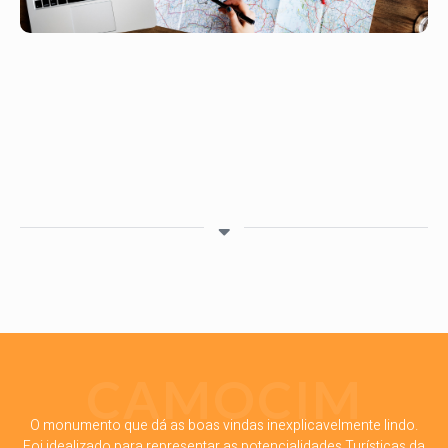
CAMOCIM
O monumento que dá as boas vindas inexplicavelmente lindo.
Foi idealizado para representar as potencialidades Turísticas da