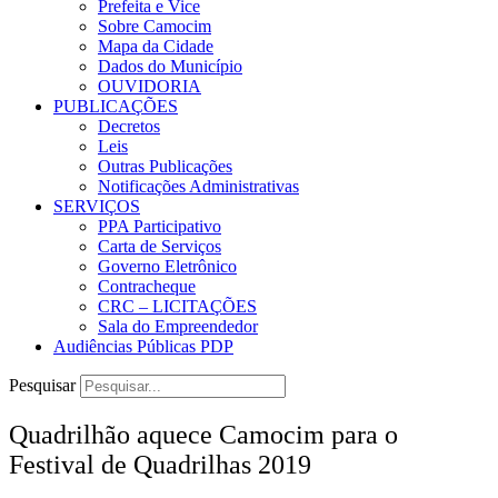
Prefeita e Vice
Sobre Camocim
Mapa da Cidade
Dados do Município
OUVIDORIA
PUBLICAÇÕES
Decretos
Leis
Outras Publicações
Notificações Administrativas
SERVIÇOS
PPA Participativo
Carta de Serviços
Governo Eletrônico
Contracheque
CRC – LICITAÇÕES
Sala do Empreendedor
Audiências Públicas PDP
Pesquisar
Quadrilhão aquece Camocim para o
Festival de Quadrilhas 2019