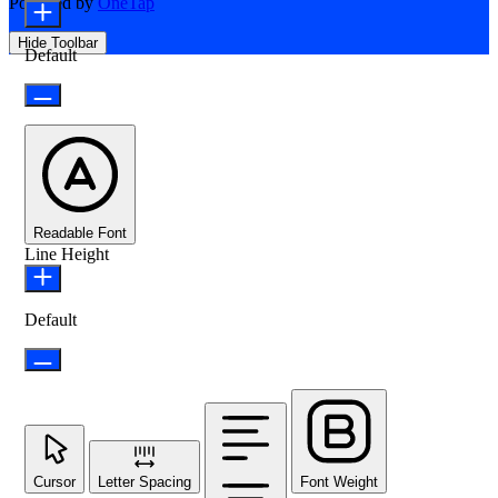
Powered by
OneTap
Hide Toolbar
Default
Readable Font
Line Height
Default
Cursor
Letter Spacing
Font Weight