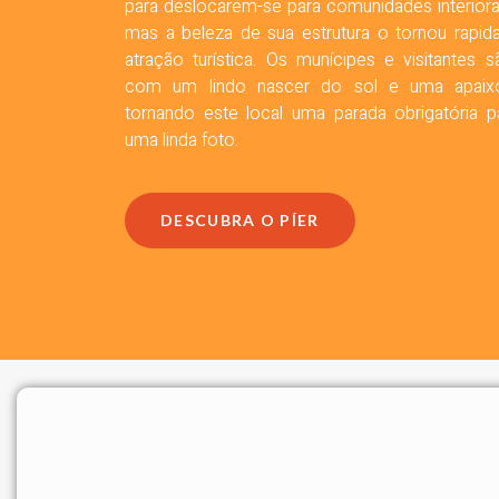
para deslocarem-se para comunidades interiora
mas a beleza de sua estrutura o tornou rapi
atração turística. Os munícipes e visitantes
com um lindo nascer do sol e uma apaixon
tornando este local uma parada obrigatória p
uma linda foto.
DESCUBRA O PÍER