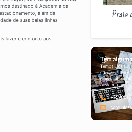
rnos destinado à Academia da
Praia 
 estacionamento, além da
idade de suas belas linhas
is lazer e conforto aos
Tem alguma
Temos uma equipe
dúvidas, entre e
mais fácil, e-mail
ouvidoria.
+55 (88) 
comunicac