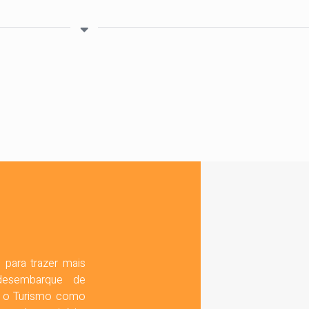
 para trazer mais
desembarque de
ra o Turismo como