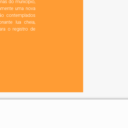
nas do município,
damente uma nova
 são contemplados
ante lua cheia,
ara o registro de