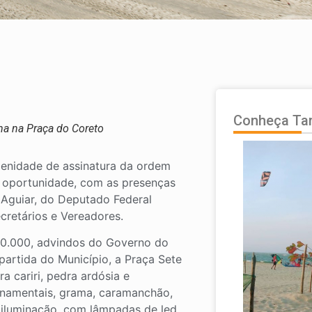
Conheça T
rma na Praça do Coreto
lenidade de assinatura da ordem
a oportunidade, com as presenças
 Aguiar, do Deputado Federal
ecretários e Vereadores.
0.000, advindos do Governo do
partida do Município, a Praça Sete
 cariri, pedra ardósia e
 ornamentais, grama, caramanchão,
 iluminação, com lâmpadas de led,