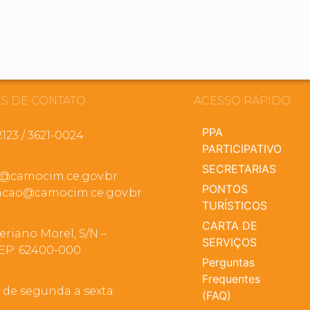
S DE CONTATO
ACESSO RÁPIDO
PPA
2123 / 3621-0024
PARTICIPATIVO
SECRETARIAS
a@camocim.ce.gov.br
PONTOS
cao@camocim.ce.gov.br
TURÍSTICOS
CARTA DE
eriano Morel, S/N –
SERVIÇOS
EP: 62400-000
Perguntas
Frequentes
, de segunda a sexta.
(FAQ)