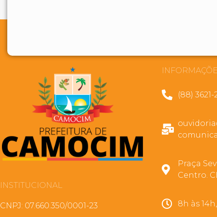
INFORMAÇÕE
(88) 3621-
ouvidori
comunica
Praça Sev
Centro. C
INSTITUCIONAL
8h às 14h
CNPJ: 07.660.350/0001-23