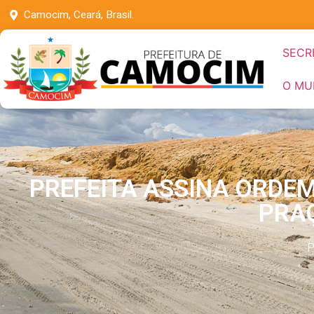
Camocim, Ceará, Brasil.
SECR
O MU
PREFEITA ASSINA ORDEM
PRA
P