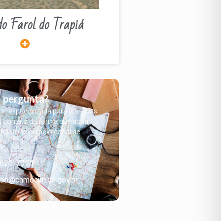
do Farol do Trapiá
 pergunta?
 especializada para tirar suas
m contato da forma que achar
, telefone ou pelo canal de
3621-7074
ao@camocim.ce.gov.br