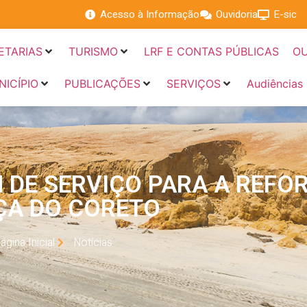
Acesso à Informação
Ouvidoria
E-sic
ETARIAS
TURISMO
LRF E CONTAS PÚBLICAS
OU
NICÍPIO
PUBLICAÇÕES
SERVIÇOS
Audiências
 DE SERVIÇO PARA A REFO
ÇA DO CORETO
ágina Inicial
Notícias