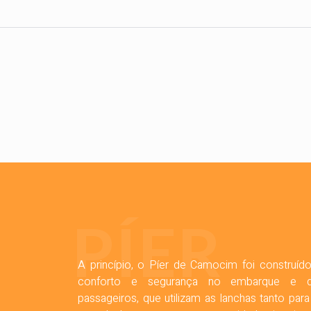
PÍER
A princípio, o Píer de Camocim foi construído
conforto e segurança no embarque e 
passageiros, que utilizam as lanchas tanto pa