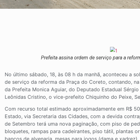
Prefeita assina ordem de serviço para a refo
No último sábado, 18, às 08 h da manhã, aconteceu a so
de serviço da reforma da Praça do Coreto, contando, n
da Prefeita Monica Aguiar, do Deputado Estadual Sérgio
Leônidas Cristino, o vice-prefeito Chiquinho do Peixe, S
Com recurso total estimado aproximadamente em R$ 50
Estado, via Secretaria das Cidades, com a devida contra
de Setembro terá uma nova paginação, com piso de pedra
bloquetes, rampas para cadeirantes, piso tátil, plantas
bancos de alvenaria, mesas para jogos (dama e xadrez),