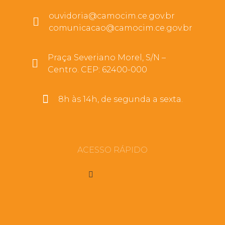
ouvidoria@camocim.ce.gov.br
comunicacao@camocim.ce.gov.br
Praça Severiano Morel, S/N –
Centro. CEP: 62400-000
8h às 14h, de segunda a sexta.
ACESSO RÁPIDO