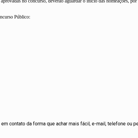
aprovadas no concurso, deverão aguardar o início das nomeações, por me
ncurso Público:
em contato da forma que achar mais fácil, e-mail, telefone ou pe