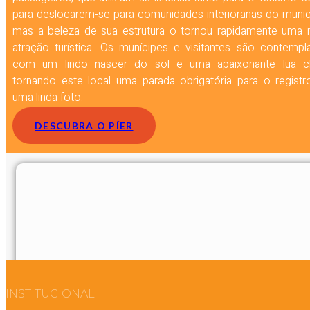
para deslocarem-se para comunidades interioranas do munic
mas a beleza de sua estrutura o tornou rapidamente uma 
atração turística. Os munícipes e visitantes são contempl
com um lindo nascer do sol e uma apaixonante lua ch
tornando este local uma parada obrigatória para o registr
uma linda foto.
DESCUBRA O PÍER
INSTITUCIONAL