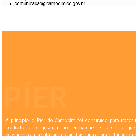
comunicacao@camocim.ce.gov.br
PÍER
A princípio, o Píer de Camocim foi construído para trazer
conforto e segurança no embarque e desembarqu
passageiros, que utilizam as lanchas tanto para o Turismo