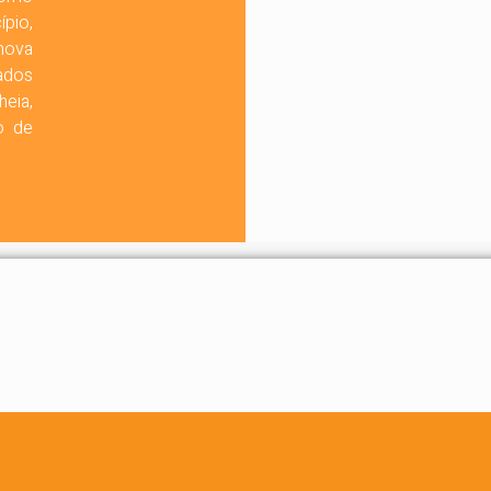
ípio,
nova
ados
eia,
o de