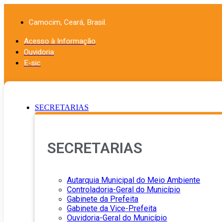
Ir
para
Camocim, Ceará, Brasil.
o
conteúdo
Acesso à Informação
Ouvidoria
E-sic
SECRETARIAS
SECRETARIAS
Autarquia Municipal do Meio Ambiente
Controladoria-Geral do Município
Gabinete da Prefeita
Gabinete da Vice-Prefeita
Ouvidoria-Geral do Município