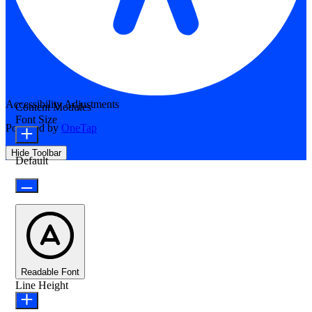
Accessibility Adjustments
Content Modules
Font Size
Powered by
OneTap
Hide Toolbar
Default
Readable Font
Line Height