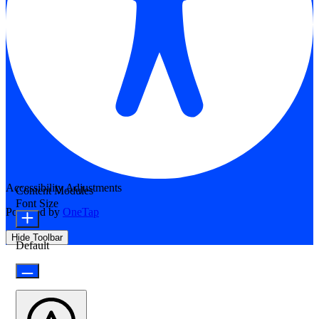
Accessibility Adjustments
Content Modules
Font Size
Powered by
OneTap
Hide Toolbar
Default