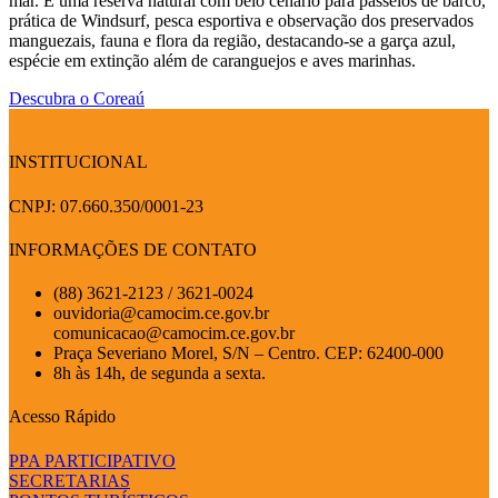
mar. É uma reserva natural com belo cenário para passeios de barco,
prática de Windsurf, pesca esportiva e observação dos preservados
manguezais, fauna e flora da região, destacando-se a garça azul,
espécie em extinção além de caranguejos e aves marinhas.
Descubra o Coreaú
INSTITUCIONAL
CNPJ: 07.660.350/0001-23
INFORMAÇÕES DE CONTATO
(88) 3621-2123 / 3621-0024
ouvidoria@camocim.ce.gov.br
comunicacao@camocim.ce.gov.br
Praça Severiano Morel, S/N – Centro. CEP: 62400-000
8h às 14h, de segunda a sexta.
Acesso Rápido
PPA PARTICIPATIVO
SECRETARIAS