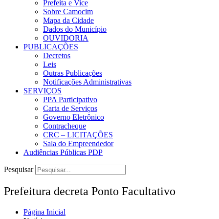
Prefeita e Vice
Sobre Camocim
Mapa da Cidade
Dados do Município
OUVIDORIA
PUBLICAÇÕES
Decretos
Leis
Outras Publicações
Notificações Administrativas
SERVIÇOS
PPA Participativo
Carta de Serviços
Governo Eletrônico
Contracheque
CRC – LICITAÇÕES
Sala do Empreendedor
Audiências Públicas PDP
Pesquisar
Prefeitura decreta Ponto Facultativo
Página Inicial