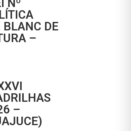
I Nº
LÍTICA
 BLANC DE
TURA –
XXVI
ADRILHAS
26 –
UAJUCE)