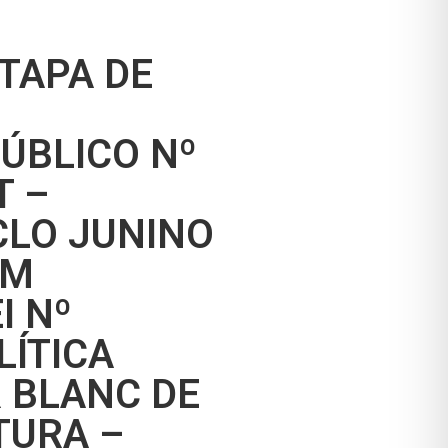
TAPA DE
ÚBLICO Nº
T –
CLO JUNINO
OM
I Nº
LÍTICA
 BLANC DE
TURA –