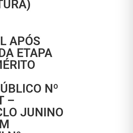
TURA)
AL APÓS
DA ETAPA
MÉRITO
ÚBLICO Nº
T –
CLO JUNINO
OM