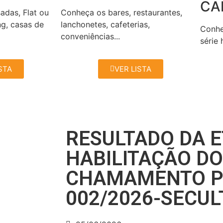
CA
sadas, Flat ou
Conheça os bares, restaurantes,
ng, casas de
lanchonetes, cafeterias,
Conhe
conveniências...
série 
STA
VER LISTA
RESULTADO DA E
HABILITAÇÃO DO
CHAMAMENTO P
002/2026-SECUL