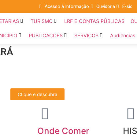
Acesso à Informação
Ouvidoria
E-sic
ETARIAS
TURISMO
LRF E CONTAS PÚBLICAS
OU
NICÍPIO
PUBLICAÇÕES
SERVIÇOS
Audiências
ARÁ
Clique e descubra
Onde Comer
HI