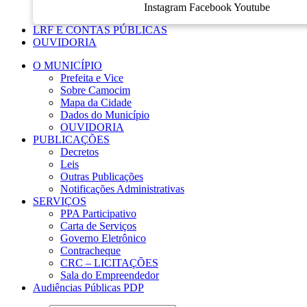
Instagram
Facebook
Youtube
LRF E CONTAS PÚBLICAS
OUVIDORIA
O MUNICÍPIO
Prefeita e Vice
Sobre Camocim
Mapa da Cidade
Dados do Município
OUVIDORIA
PUBLICAÇÕES
Decretos
Leis
Outras Publicações
Notificações Administrativas
SERVIÇOS
PPA Participativo
Carta de Serviços
Governo Eletrônico
Contracheque
CRC – LICITAÇÕES
Sala do Empreendedor
Audiências Públicas PDP