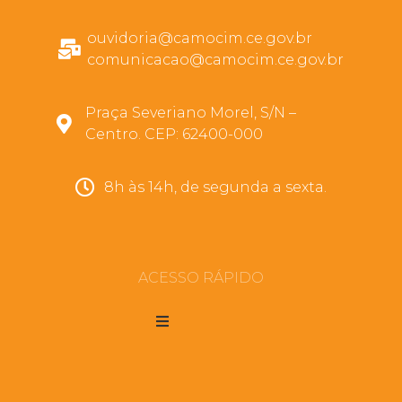
ouvidoria@camocim.ce.gov.br
comunicacao@camocim.ce.gov.br
Praça Severiano Morel, S/N –
Centro. CEP: 62400-000
8h às 14h, de segunda a sexta.
ACESSO RÁPIDO