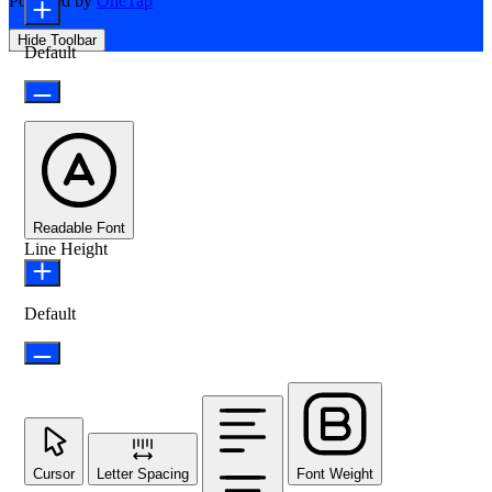
Powered by
OneTap
Hide Toolbar
Default
Readable Font
Line Height
Default
Cursor
Letter Spacing
Font Weight