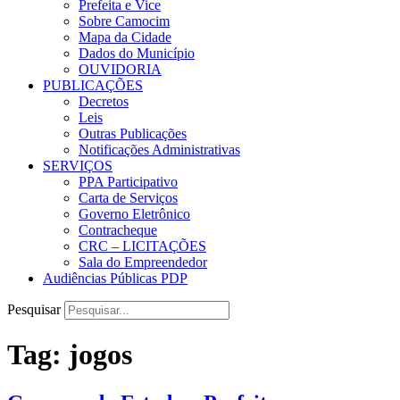
Prefeita e Vice
Sobre Camocim
Mapa da Cidade
Dados do Município
OUVIDORIA
PUBLICAÇÕES
Decretos
Leis
Outras Publicações
Notificações Administrativas
SERVIÇOS
PPA Participativo
Carta de Serviços
Governo Eletrônico
Contracheque
CRC – LICITAÇÕES
Sala do Empreendedor
Audiências Públicas PDP
Pesquisar
Tag:
jogos