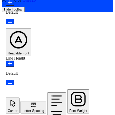
Powered by
OneTap
Hide Toolbar
Default
Readable Font
Line Height
Default
Cursor
Letter Spacing
Font Weight