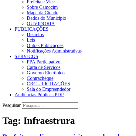
Prefeita e Vice
Sobre Camocim
Mapa da Cidade
Dados do Município
OUVIDORIA
PUBLICAÇÕES
Decretos
Leis
Outras Publicações
Notificações Administrativas
SERVIÇOS
PPA Participativo
Carta de Serviços
Governo Eletrônico
Contracheque
CRC – LICITAÇÕES
Sala do Empreendedor
Audiências Públicas PDP
Pesquisar
Tag:
Infraestrura