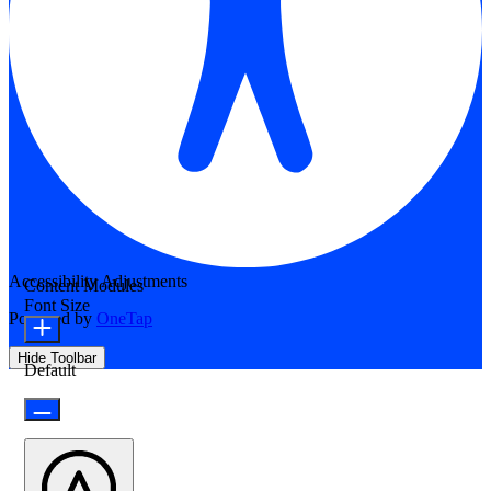
Accessibility Adjustments
Content Modules
Font Size
Powered by
OneTap
Hide Toolbar
Default