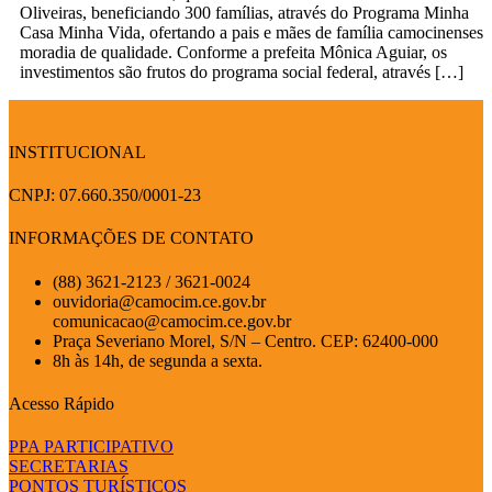
Oliveiras, beneficiando 300 famílias, através do Programa Minha
Casa Minha Vida, ofertando a pais e mães de família camocinenses
moradia de qualidade. Conforme a prefeita Mônica Aguiar, os
investimentos são frutos do programa social federal, através […]
INSTITUCIONAL
CNPJ: 07.660.350/0001-23
INFORMAÇÕES DE CONTATO
(88) 3621-2123 / 3621-0024
ouvidoria@camocim.ce.gov.br
comunicacao@camocim.ce.gov.br
Praça Severiano Morel, S/N – Centro. CEP: 62400-000
8h às 14h, de segunda a sexta.
Acesso Rápido
PPA PARTICIPATIVO
SECRETARIAS
PONTOS TURÍSTICOS