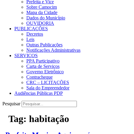
Prefeita e Vice
Sobre Camocim
Mapa da Cidade
Dados do Município
OUVIDORIA
PUBLICAÇÕES
Decretos
Leis
Outras Publicações
Notificações Administrativas
SERVIÇOS
PPA Participativo
Carta de Serviços
Governo Eletrônico
Contracheque
CRC – LICITAÇÕES
Sala do Empreendedor
Audiências Públicas PDP
Pesquisar
Tag:
habitação