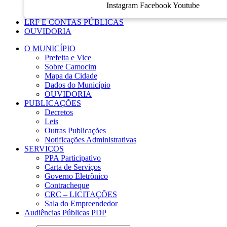
Instagram
Facebook
Youtube
LRF E CONTAS PÚBLICAS
OUVIDORIA
O MUNICÍPIO
Prefeita e Vice
Sobre Camocim
Mapa da Cidade
Dados do Município
OUVIDORIA
PUBLICAÇÕES
Decretos
Leis
Outras Publicações
Notificações Administrativas
SERVIÇOS
PPA Participativo
Carta de Serviços
Governo Eletrônico
Contracheque
CRC – LICITAÇÕES
Sala do Empreendedor
Audiências Públicas PDP