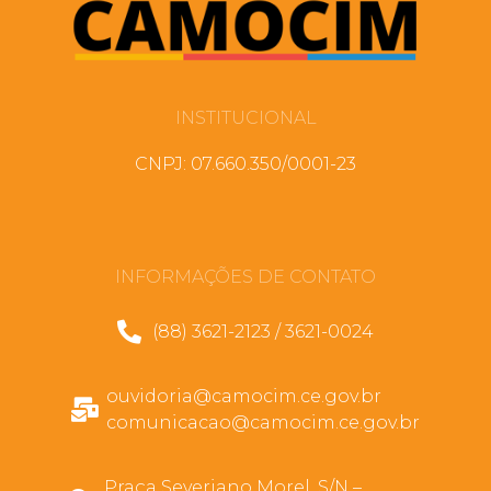
INSTITUCIONAL
CNPJ: 07.660.350/0001-23
INFORMAÇÕES DE CONTATO
(88) 3621-2123 / 3621-0024
ouvidoria@camocim.ce.gov.br
comunicacao@camocim.ce.gov.br
Praça Severiano Morel, S/N –