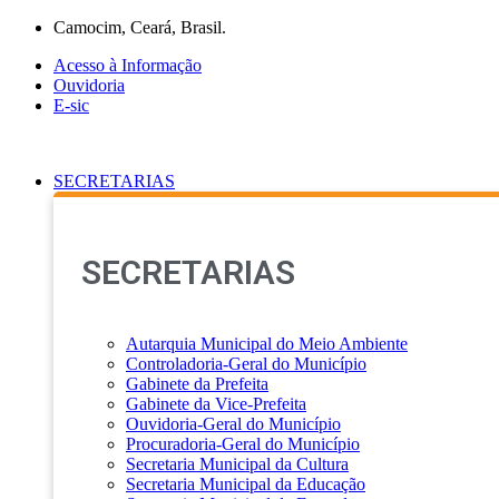
Ir
Camocim, Ceará, Brasil.
para
Acesso à Informação
o
Ouvidoria
conteúdo
E-sic
SECRETARIAS
SECRETARIAS
Autarquia Municipal do Meio Ambiente
Controladoria-Geral do Município
Gabinete da Prefeita
Gabinete da Vice-Prefeita
Ouvidoria-Geral do Município
Procuradoria-Geral do Município
Secretaria Municipal da Cultura
Secretaria Municipal da Educação