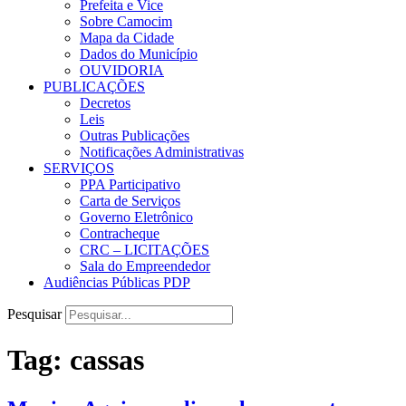
Prefeita e Vice
Sobre Camocim
Mapa da Cidade
Dados do Município
OUVIDORIA
PUBLICAÇÕES
Decretos
Leis
Outras Publicações
Notificações Administrativas
SERVIÇOS
PPA Participativo
Carta de Serviços
Governo Eletrônico
Contracheque
CRC – LICITAÇÕES
Sala do Empreendedor
Audiências Públicas PDP
Pesquisar
Tag:
cassas