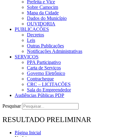
Prefeita e Vice
Sobre Camocim
Mapa da Cidade
Dados do Município
OUVIDORIA
PUBLICAÇÕES
Decretos
Leis
Outras Publicações
Notificações Administrativas
SERVIÇOS
PPA Participativo
Carta de Serviços
Governo Eletrônico
Contracheque
CRC – LICITAÇÕES
Sala do Empreendedor
Audiências Públicas PDP
Pesquisar
RESULTADO PRELIMINAR
Página Inicial