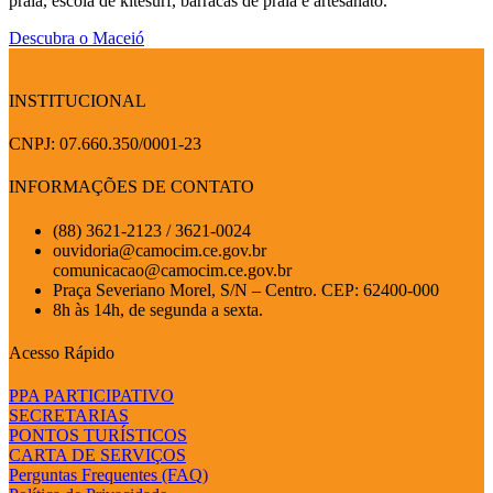
praia, escola de kitesurf, barracas de praia e artesanato.
Descubra o Maceió
INSTITUCIONAL
CNPJ: 07.660.350/0001-23
INFORMAÇÕES DE CONTATO
(88) 3621-2123 / 3621-0024
ouvidoria@camocim.ce.gov.br
comunicacao@camocim.ce.gov.br
Praça Severiano Morel, S/N – Centro. CEP: 62400-000
8h às 14h, de segunda a sexta.
Acesso Rápido
PPA PARTICIPATIVO
SECRETARIAS
PONTOS TURÍSTICOS
CARTA DE SERVIÇOS
Perguntas Frequentes (FAQ)