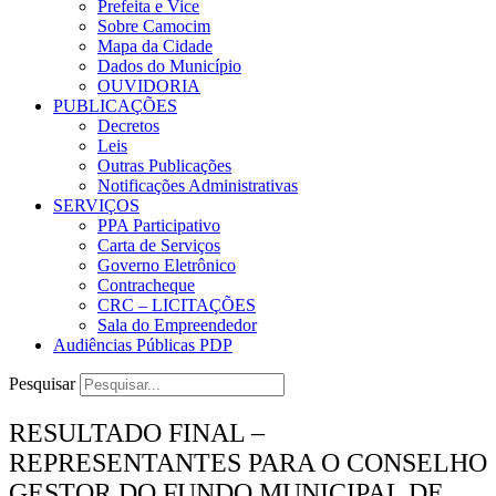
Prefeita e Vice
Sobre Camocim
Mapa da Cidade
Dados do Município
OUVIDORIA
PUBLICAÇÕES
Decretos
Leis
Outras Publicações
Notificações Administrativas
SERVIÇOS
PPA Participativo
Carta de Serviços
Governo Eletrônico
Contracheque
CRC – LICITAÇÕES
Sala do Empreendedor
Audiências Públicas PDP
Pesquisar
RESULTADO FINAL –
REPRESENTANTES PARA O CONSELHO
GESTOR DO FUNDO MUNICIPAL DE