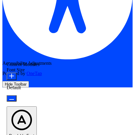
Accessibility Adjustments
Content Modules
Font Size
Powered by
OneTap
Hide Toolbar
Default