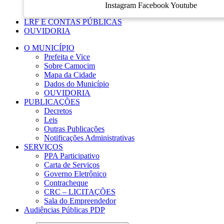
Instagram
Facebook
Youtube
LRF E CONTAS PÚBLICAS
OUVIDORIA
O MUNICÍPIO
Prefeita e Vice
Sobre Camocim
Mapa da Cidade
Dados do Município
OUVIDORIA
PUBLICAÇÕES
Decretos
Leis
Outras Publicações
Notificações Administrativas
SERVIÇOS
PPA Participativo
Carta de Serviços
Governo Eletrônico
Contracheque
CRC – LICITAÇÕES
Sala do Empreendedor
Audiências Públicas PDP