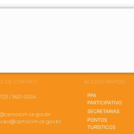
S DE CONTATO
ACESSO RÁPIDO
PPA
2123 / 3621-0024
PARTICIPATIVO
SECRETARIAS
a@camocim.ce.gov.br
PONTOS
cao@camocim.ce.gov.br
TURÍSTICOS