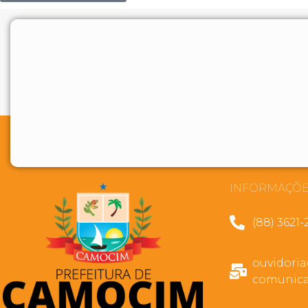
INFORMAÇÕE
(88) 3621-
ouvidori
comunica