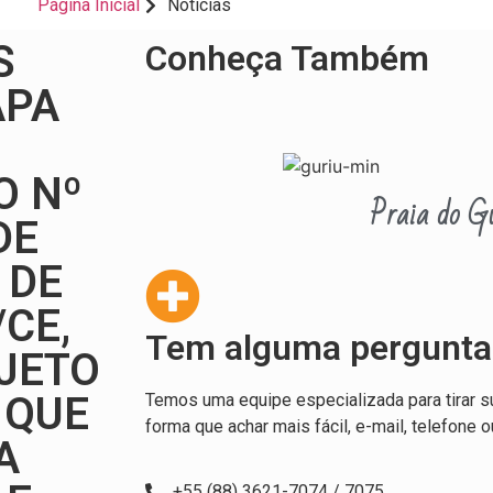
Página Inicial
Notícias
S
Conheça Também
APA
O Nº
Praia do Gu
DE
 DE
CE,
Tem alguma pergunta
JETO
 QUE
Temos uma equipe especializada para tirar s
forma que achar mais fácil, e-mail, telefone o
A
+55 (88) 3621-7074 / 7075