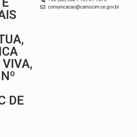
 E
comunicacao@camocim.ce.gov.br
AIS
TUA,
ICA
VIVA,
 Nº
C DE