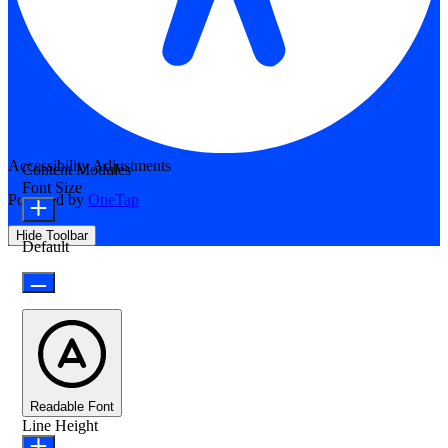
Accessibility Adjustments
Content Modules
Font Size
Powered by
OneTap
Hide Toolbar
Default
Readable Font
Line Height