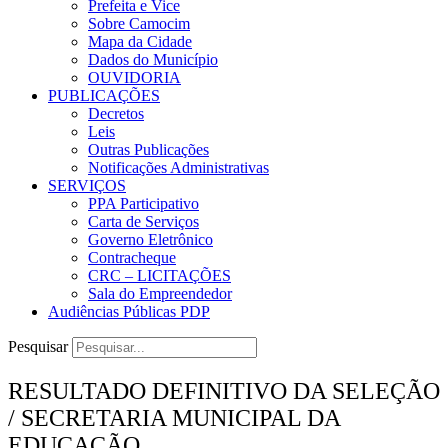
Prefeita e Vice
Sobre Camocim
Mapa da Cidade
Dados do Município
OUVIDORIA
PUBLICAÇÕES
Decretos
Leis
Outras Publicações
Notificações Administrativas
SERVIÇOS
PPA Participativo
Carta de Serviços
Governo Eletrônico
Contracheque
CRC – LICITAÇÕES
Sala do Empreendedor
Audiências Públicas PDP
Pesquisar
RESULTADO DEFINITIVO DA SELEÇÃO
/ SECRETARIA MUNICIPAL DA
EDUCAÇÃO