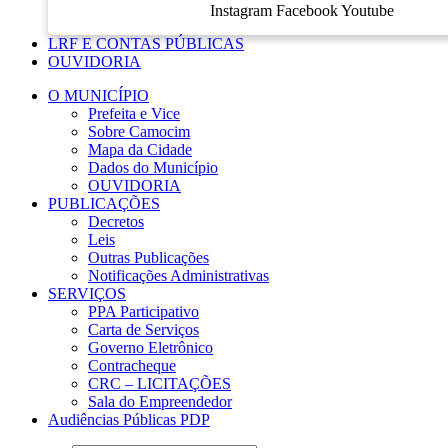
Instagram
Facebook
Youtube
LRF E CONTAS PÚBLICAS
OUVIDORIA
O MUNICÍPIO
Prefeita e Vice
Sobre Camocim
Mapa da Cidade
Dados do Município
OUVIDORIA
PUBLICAÇÕES
Decretos
Leis
Outras Publicações
Notificações Administrativas
SERVIÇOS
PPA Participativo
Carta de Serviços
Governo Eletrônico
Contracheque
CRC – LICITAÇÕES
Sala do Empreendedor
Audiências Públicas PDP