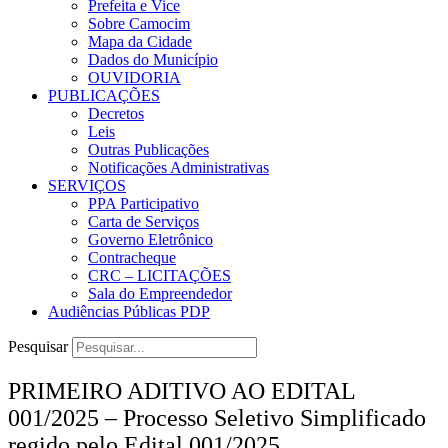
Prefeita e Vice
Sobre Camocim
Mapa da Cidade
Dados do Município
OUVIDORIA
PUBLICAÇÕES
Decretos
Leis
Outras Publicações
Notificações Administrativas
SERVIÇOS
PPA Participativo
Carta de Serviços
Governo Eletrônico
Contracheque
CRC – LICITAÇÕES
Sala do Empreendedor
Audiências Públicas PDP
Pesquisar
PRIMEIRO ADITIVO AO EDITAL
001/2025 – Processo Seletivo Simplificado
regido pelo Edital 001/2025