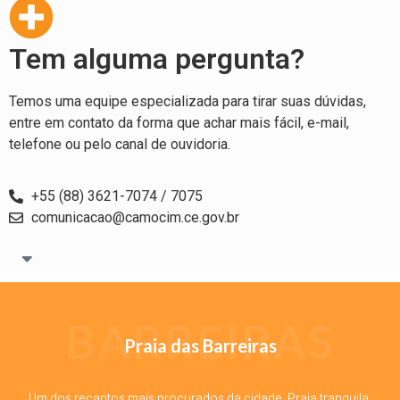
Tem alguma pergunta?
Temos uma equipe especializada para tirar suas dúvidas,
entre em contato da forma que achar mais fácil, e-mail,
telefone ou pelo canal de ouvidoria.
+55 (88) 3621-7074 / 7075
comunicacao@camocim.ce.gov.br
BARREIRAS
Praia das Barreiras
Um dos recantos mais procurados da cidade. Praia tranquila,