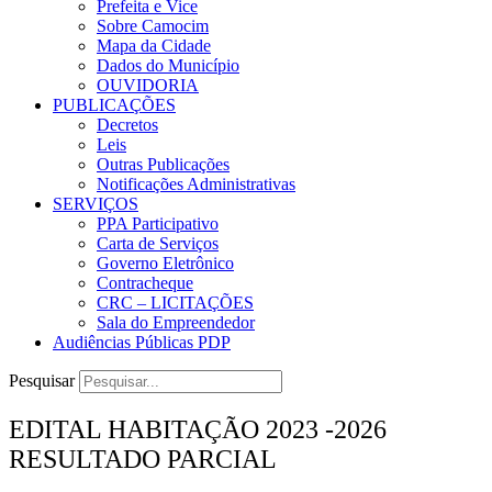
Prefeita e Vice
Sobre Camocim
Mapa da Cidade
Dados do Município
OUVIDORIA
PUBLICAÇÕES
Decretos
Leis
Outras Publicações
Notificações Administrativas
SERVIÇOS
PPA Participativo
Carta de Serviços
Governo Eletrônico
Contracheque
CRC – LICITAÇÕES
Sala do Empreendedor
Audiências Públicas PDP
Pesquisar
EDITAL HABITAÇÃO 2023 -2026
RESULTADO PARCIAL