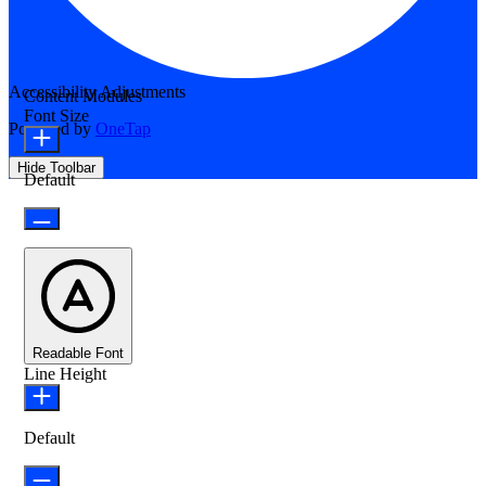
Accessibility Adjustments
Content Modules
Font Size
Powered by
OneTap
Hide Toolbar
Default
Readable Font
Line Height
Default