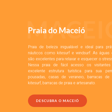
MACEI
Praia do Maceió
Praia de beleza inigualável e ideal para pr
náuticos como kitesurf e windsurf. As águas
são excelentes para relaxar e esquecer o stres
Nessa praia de fácil acesso os visitante
excelente estrutura turística para sua p
pousadas, casas de veraneio, barracas de 
kitesurf, barracas de praia e artesanato.
DESCUBRA O MACEIÓ