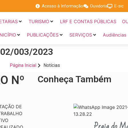
Acesso à Informação
Ouvidoria
E-sic
ETARIAS
TURISMO
LRF E CONTAS PÚBLICAS
OU
NICÍPIO
PUBLICAÇÕES
SERVIÇOS
Audiências
02/003/2023
Página Inicial
Notícias
O Nº
Conheça Também
TAÇÃO DE
TRABALHO
IVO
Praia do Ma
REALIZADO