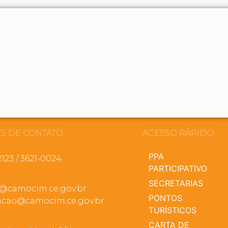
S DE CONTATO
ACESSO RÁPIDO
PPA
2123 / 3621-0024
PARTICIPATIVO
SECRETARIAS
a@camocim.ce.gov.br
PONTOS
cao@camocim.ce.gov.br
TURÍSTICOS
CARTA DE