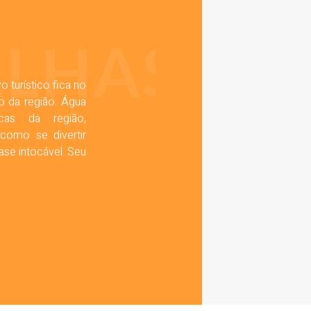
LHAS
o turístico fica no
o da região. Água
cas da região,
 como se divertir
se intocável. Seu