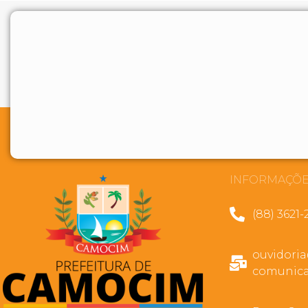
INFORMAÇÕE
(88) 3621-
ouvidori
comunica