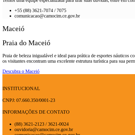
Temos uma equipe especializada para tirar suas dúvidas, entre em cont
+55 (88) 3621-7074 / 7075
comunicacao@camocim.ce.gov.br
Maceió
Praia do Maceió
Praia de beleza inigualável e ideal para prática de esportes náuticos 
os visitantes encontram uma excelente estrutura turística para sua per
Descubra o Maceió
INSTITUCIONAL
CNPJ: 07.660.350/0001-23
INFORMAÇÕES DE CONTATO
(88) 3621-2123 / 3621-0024
ouvidoria@camocim.ce.gov.br
comunicacao@camocim.ce.gov.br