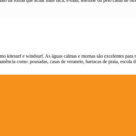
ato da forma que achar mais fácil, e-mail, telefone ou pelo canal de ouv
como kitesurf e windsurf. As águas calmas e mornas são excelentes para r
manência como: pousadas, casas de veraneio, barracas de praia, escola de 