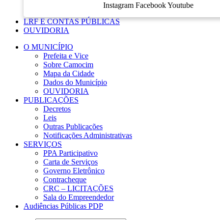
Instagram
Facebook
Youtube
LRF E CONTAS PÚBLICAS
OUVIDORIA
O MUNICÍPIO
Prefeita e Vice
Sobre Camocim
Mapa da Cidade
Dados do Município
OUVIDORIA
PUBLICAÇÕES
Decretos
Leis
Outras Publicações
Notificações Administrativas
SERVIÇOS
PPA Participativo
Carta de Serviços
Governo Eletrônico
Contracheque
CRC – LICITAÇÕES
Sala do Empreendedor
Audiências Públicas PDP