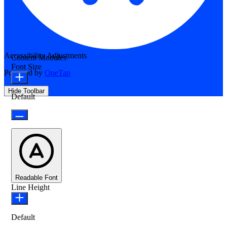
Accessibility Adjustments
Content Modules
Font Size
Powered by
OneTap
Hide Toolbar
Default
Readable Font
Line Height
Default