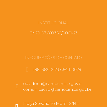
INSTITUCIONAL
CNPJ: 07.660.350/0001-23
INFORMAÇÕES DE CONTATO
(88) 3621-2123 / 3621-0024
ouvidoria@camocim.ce.gov.br
comunicacao@camocim.ce.gov.br
Praça Severiano Morel, S/N –