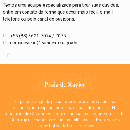
Temos uma equipe especializada para tirar suas dúvidas,
entre em contato da forma que achar mais fácil, e-mail,
telefone ou pelo canal de ouvidoria.
+55 (88) 3621-7074 / 7075
comunicacao@camocim.ce.gov.br
XAVIER
Praia do Xavier
Pequeno vilarejo de pescadores que proporcionam aos
visitantes uma experiência única de cata de mariscos. Na
comunidade são confeccionados artesanatos com escamas de
Camurupim e conchas marinhas. Está localizada ao lado do
Parque Eólico da Praia Formosa.